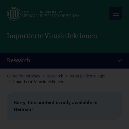
Skip
to
main
content
Importierte Virusinfektionen
Research
Center for Virology
Research
Virus-Epidemiologie
Importierte Virusinfektionen
Sorry, this content is only available in
German!