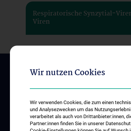
Respiratorische Synzytial-Vire
Viren
Wir nutzen Cookies
Wir verwenden Cookies, die zum einen technisc
und Analysezwecken um das Nutzungserlebnis a
ABOUT US
FOR PATIENTS AN
verarbeitet als auch von Drittanbieter:innen, d
SUBMITTERS
Das Zentrum
Partner:innen finden Sie in unserer Datenschut
Diagnostics
Cookie-Einstellungen können Sie auf Wunsch je
News