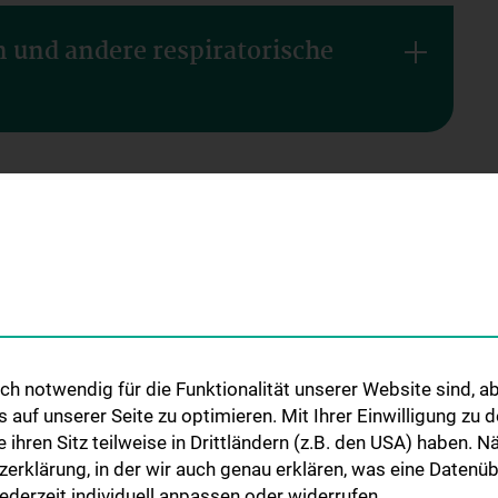
n und andere respiratorische
h notwendig für die Funktionalität unserer Website sind, ab
uf unserer Seite zu optimieren. Mit Ihrer Einwilligung zu
D SAMPLE
STUDIES, TRAINING AND
RESEARCH
ie ihren Sitz teilweise in Drittländern (z.B. den USA) haben.
FURTHER EDUCATION
Overview
zerklärung, in der wir auch genau erklären, was eine Datenü
Courses of Study
derzeit individuell anpassen oder widerrufen.
Research Groups