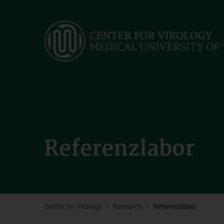
Skip
to
main
content
Referenzlabor
Center for Virology
Research
Referenzlabor