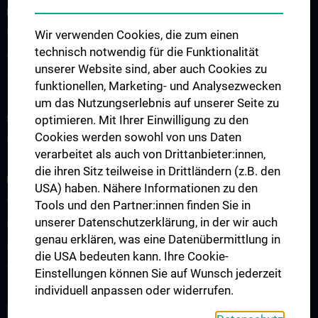
FOR PATIENTS AND SAMPLE SUBMITTERS
Diagnostics
Wir verwenden Cookies, die zum einen
technisch notwendig für die Funktionalität
Contact
unserer Website sind, aber auch Cookies zu
Virological outpatient clinic
funktionellen, Marketing- und Analysezwecken
um das Nutzungserlebnis auf unserer Seite zu
STUDIES, TRAINING AND FURTHER EDUCATION
optimieren. Mit Ihrer Einwilligung zu den
Cookies werden sowohl von uns Daten
Courses of Study
verarbeitet als auch von Drittanbieter:innen,
die ihren Sitz teilweise in Drittländern (z.B. den
RESEARCH
USA) haben. Nähere Informationen zu den
Overview
Tools und den Partner:innen finden Sie in
unserer Datenschutzerklärung, in der wir auch
Research Groups
genau erklären, was eine Datenübermittlung in
Referenzlabor
die USA bedeuten kann. Ihre Cookie-
Virus-Epidemiologie
Einstellungen können Sie auf Wunsch jederzeit
individuell anpassen oder widerrufen.
ZU DEN OFFENEN STELLEN