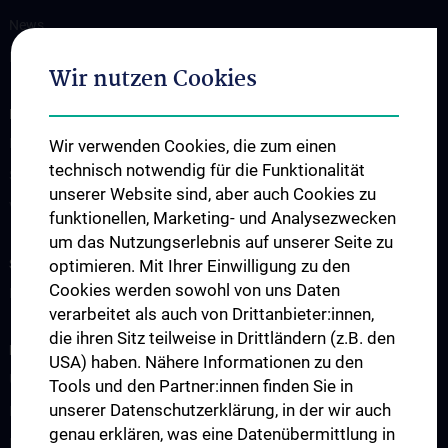
News
Kontakt
Wir nutzen Cookies
INFORMATIONEN FÜR PATIENT:INNEN UND ZUWEISER:INNEN
Diagnostik
Wir verwenden Cookies, die zum einen
technisch notwendig für die Funktionalität
Service & Informationen
unserer Website sind, aber auch Cookies zu
Virologische Ambulanz
funktionellen, Marketing- und Analysezwecken
um das Nutzungserlebnis auf unserer Seite zu
STUDIUM, AUS- UND WEITERBILDUNG
optimieren. Mit Ihrer Einwilligung zu den
Cookies werden sowohl von uns Daten
Lehrveranstaltungen
verarbeitet als auch von Drittanbieter:innen,
die ihren Sitz teilweise in Drittländern (z.B. den
FORSCHUNG
USA) haben. Nähere Informationen zu den
Übersicht
Tools und den Partner:innen finden Sie in
unserer Datenschutzerklärung, in der wir auch
Research Groups
genau erklären, was eine Datenübermittlung in
Referenzlabor