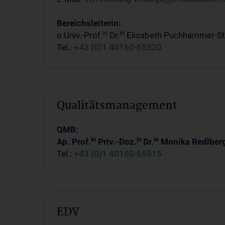
Bereichsleiterin:
in
in
o.Univ.-Prof.
Dr.
Elisabeth Puchhammer-St
Tel.:
+43 (0)1 40160-65520
Qualitätsmanagement
QMB:
in
in
in
Ap. Prof.
Priv.-Doz.
Dr.
Monika Redlberg
Tel.:
+43 (0)1 40160-65515
EDV